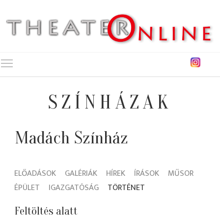
Toggle main menu visibility
SZÍNHÁZAK
Madách Színház
ELŐADÁSOK
GALÉRIÁK
HÍREK
ÍRÁSOK
MŰSOR
ÉPÜLET
IGAZGATÓSÁG
TÖRTÉNET
Feltöltés alatt