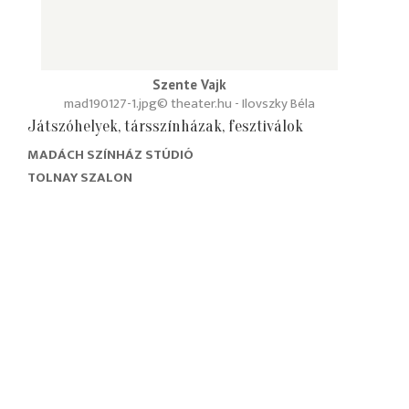
Szente Vajk
mad190127-1.jpg
© theater.hu - Ilovszky Béla
Játszóhelyek, társszínházak, fesztiválok
MADÁCH SZÍNHÁZ STÚDIÓ
TOLNAY SZALON