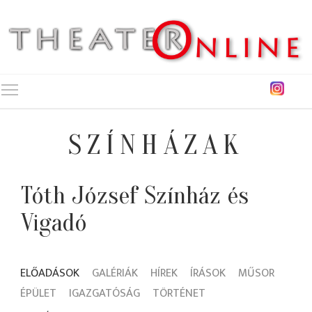
Toggle main menu visibility
SZÍNHÁZAK
Tóth József Színház és
Vigadó
ELŐADÁSOK
GALÉRIÁK
HÍREK
ÍRÁSOK
MŰSOR
ÉPÜLET
IGAZGATÓSÁG
TÖRTÉNET